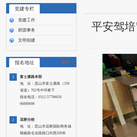
党建专栏
党建工作
平安驾培
群团事务
文明创建
报名地址
更多>>
富士康路本部
1
地 址：昆山市富士康路（339
省道）702号中环桥下
报名电话：0512-57796018
96889698
花桥分校
2
地 址：昆山市花桥国际商务城
顺杨路仓业路路口向西200米