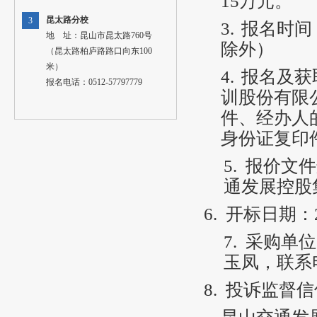
15万元。
昆太路分校
3
3.
报名时间：
地 址：昆山市昆太路760号
除外）
（昆太路柏庐路路口向东100
米）
4.
报名及获
报名电话：0512-57797779
训股份有限
件、经办人
身份证复印
5.
报价文件递
通发展控股
6.
开标日期：2
7.
采购单位
玉凤，联系电话
8.
投诉监督信