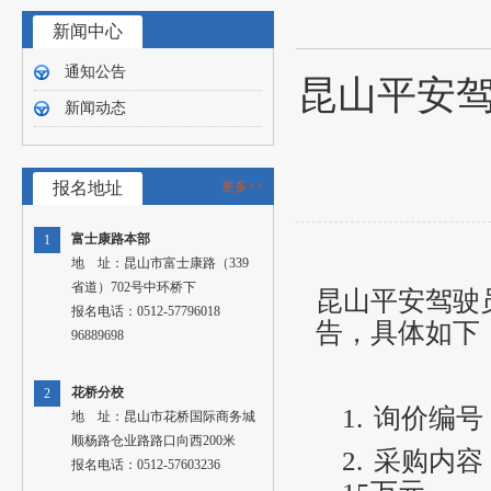
新闻中心
通知公告
昆山平安驾
新闻动态
报名地址
更多>>
富士康路本部
1
地 址：昆山市富士康路（339
省道）702号中环桥下
昆山平安驾驶
报名电话：0512-57796018
告，具体如下
96889698
花桥分校
2
1.
询价编号：P
地 址：昆山市花桥国际商务城
顺杨路仓业路路口向西200米
2.
采购内容
报名电话：0512-57603236