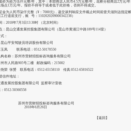
底价为拾万伍仟元整/年，其中：本部商店人民币4.5万元整/年，花桥分校商店2万元/年
场点1万元/年。报价不得等于或者低于此价格，否则不得成交。
证金为人民币柒仟元整（¥：7000元)，递交谈判响应文件截止时间前壹天须到达指定
行道前支行，账 号：1102020209000342238）
：2018年7月3日13:30时 （北京时间）
点：昆山交通发展控股集团有限公司（昆山市黄浦江中路189号114室）
方式：
：昆山平安驾驶员培训股份有限公司
凤 联系电话：0512-50170550
机构名称：苏州市营财招投标咨询服务有限公司
州市人民路905号二楼 邮政编码：215002
荣 张赟 联系电话：0512-65158110 传真:0512-65816522
监督信件地址：
交通发展控股集团有限公司 监察审计室收
512-50360558
苏州市营财招投标咨询服务有限公司
2018
年6月26日
【
返回
】