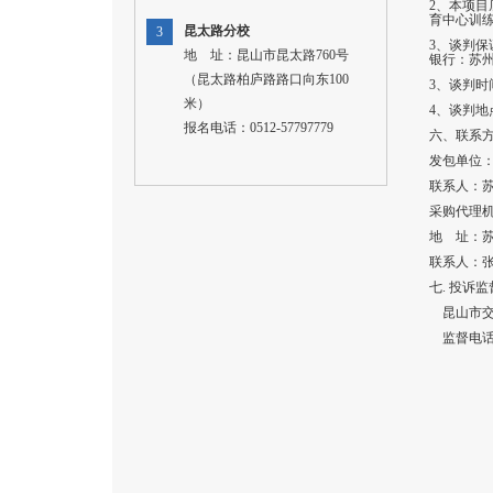
2
、本项目
育中心训练
昆太路分校
3
3
、谈判保
地 址：昆山市昆太路760号
银行：苏州工
（昆太路柏庐路路口向东100
3
、谈判时间
米）
4
、谈判地
报名电话：0512-57797779
六、联系
发包单位
联系人：苏玉
采购代理
地 址：苏
联系人：张尧
七. 投诉
昆山市
监督电话：0