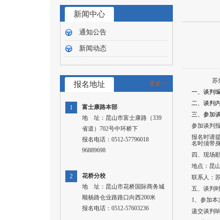
新闻中心
通知公告
新闻动态
苏
报名地址
更多>>
一、谈判编号
二、谈判
富士康路本部
1
三、参加
地 址：昆山市富士康路（339
参加谈判报
省道）702号中环桥下
报名时请
报名电话：0512-57796018
名时须带
96889698
四、现场勘
地点：昆山
花桥分校
2
联系人：苏玉
地 址：昆山市花桥国际商务城
五、谈判
顺杨路仓业路路口向西200米
1
、参加本次
报名电话：0512-57603236
递交谈判响