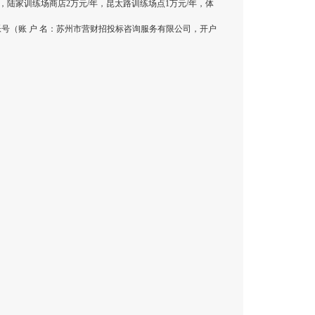
，陆家训练场商店2万元/年，昆太路训练场点1万元/年，体
帐号（账 户 名：苏州市营财招投标咨询服务有限公司，开户