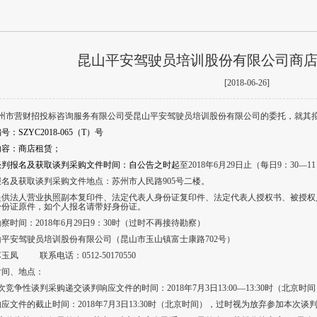
昆山平安驾驶员培训股份有限公司商
[2018-06-26]
州市营财招投标咨询服务有限公司受
昆山平安驾驶员培训股份有限公司
的委托，就其
：SZYC2018-065（T）号
内容：商店租赁；
谈判报名及获取谈判采购文件时间：自公告之时起
至2018年6月29日止（每日9：30—11
名及获取谈判采购文件地点：苏州市人民路905号二楼。
提供法人营业执照副本复印件、法定代表人身份证复印件、法定代表人授权书、被授权
身份证原件，如个人报名请带好身份证。
察时间：2018年6月29日9：30时（过时不再接待勘察）
平安驾驶员培训股份有限公司（昆山市玉山镇富士康路702号）
凤 联系电话：0512-50170550
时间、地点：
竞争性谈判采购递交谈判响应文件的时间：2018年7月3日13:00—13:30时（北京时间
应文件的截止时间：2018年7月3日13:30时（北京时间），过时视为放弃参加本次谈