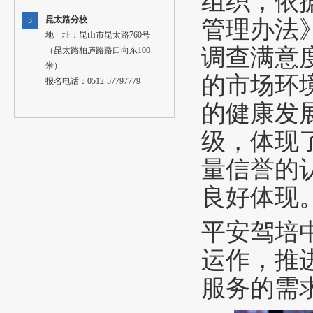
组织，依
昆太路分校
3
管理办法
地 址：昆山市昆太路760号
调查满意
（昆太路柏庐路路口向东100
米）
的市场环
报名电话：0512-57797779
的健康发
级，体现
量信誉的
良好体现
平安驾培
运作，推
服务的需