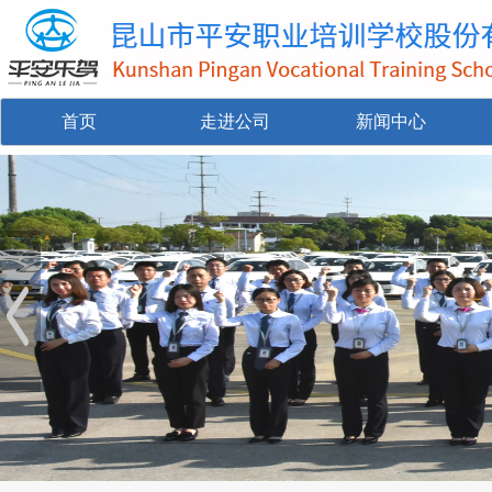
首页
走进公司
新闻中心